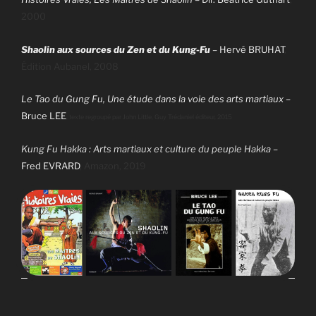
2000
Shaolin aux sources du Zen et du Kung-Fu
–
Hervé BRUHAT
,
Édition
Aubanel, 2008
Le Tao du Gung Fu, Une étude dans la voie des arts martiaux
–
Bruce LEE
, texte regroupé par John Little, Guy Trédaniel éditeur, 2015
Kung Fu Hakka : Arts martiaux et culture du peuple Hakka –
Fred EVRARD
, Amazon, 2019