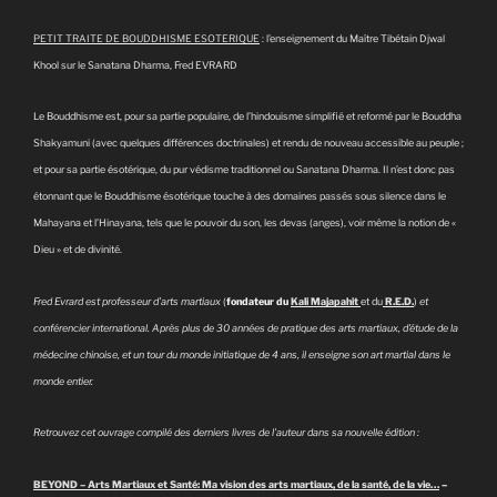
PETIT TRAITE DE BOUDDHISME ESOTERIQUE
: l’enseignement du Maître Tibétain Djwal
Khool sur le Sanatana Dharma, Fred EVRARD
Le Bouddhisme est, pour sa partie populaire, de l’hindouisme simplifié et reformé par le Bouddha
Shakyamuni (avec quelques différences doctrinales) et rendu de nouveau accessible au peuple ;
et pour sa partie ésotérique, du pur védisme traditionnel ou Sanatana Dharma. Il n’est donc pas
étonnant que le Bouddhisme ésotérique touche à des domaines passés sous silence dans le
Mahayana et l’Hinayana, tels que le pouvoir du son, les devas (anges), voir même la notion de «
Dieu » et de divinité.
Fred Evrard est professeur d’arts martiaux
(
fondateur du
Kali Majapahit
et du
R.E.D.
)
et
conférencier international. Après plus de 30 années de pratique des arts martiaux, d’étude de la
médecine chinoise, et un tour du monde initiatique de 4 ans, il enseigne son art martial dans le
monde entier.
Retrouvez cet ouvrage compilé des derniers livres de l’auteur dans sa nouvelle édition :
BEYOND – Arts Martiaux et Santé: Ma vision des arts martiaux, de la santé, de la vie…
–