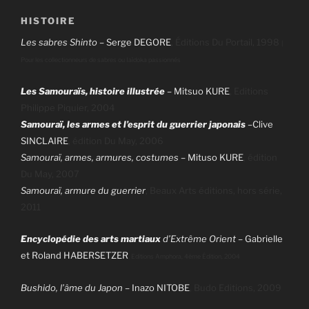
HISTOIRE
Les sabres Shinto
– Serge DEGORE
, Éditions Du Portail, 1998
|
Pour les collectionneurs de sabres ou Iaïdoka passionnés
Les Samouraïs, histoire illustrée
–
Mitsuo KURE
, Editions
Philippe Piquier, 2004
Samouraï, les armes et l’esprit du guerrier japonais
–
Clive
SINCLAIRE
, édition Du May, 2006
Samouraï, armes, armures, costumes –
Mituso KURE
, édition
Du May, 2007
Samouraï, armure du guerrier
, Beaux Arts éditions, hors série,
2011
Encyclopédie des arts martiaux
d’Extrême Orient
–
Gabrielle
et Roland HABERSETZER
, Editions Amphora, 4ème Édition, 2004
Bushido, l’âme du Japon –
Inazo NITOBE
, Budo Editions, 2009