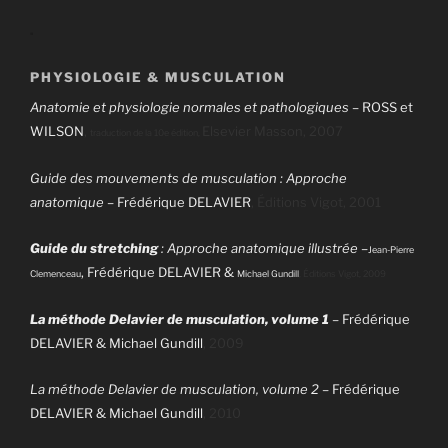
.
PHYSIOLOGIE & MUSCULATION
Anatomie et physiologie normales et pathologiques –
ROSS et
WILSON
,
Elsevier Masson, 2007
traduction de la 10e édition,
Guide des mouvements de musculation : Approche
anatomique
– Frédérique DELAVIER
, Éditions Vigot, 2001
Guide du stretching
: Approche anatomique illustrée
–
Jean-Pierre
, Frédérique DELAVIER &
Clemenceau
Michael Gundill
, Éditions Vigot, 2009
La méthode Delavier de musculation, volume 1
– Frédérique
DELAVIER & Michael Gundill
, 2009
La méthode Delavier de musculation, volume 2
– Frédérique
DELAVIER & Michael Gundill
, 2010