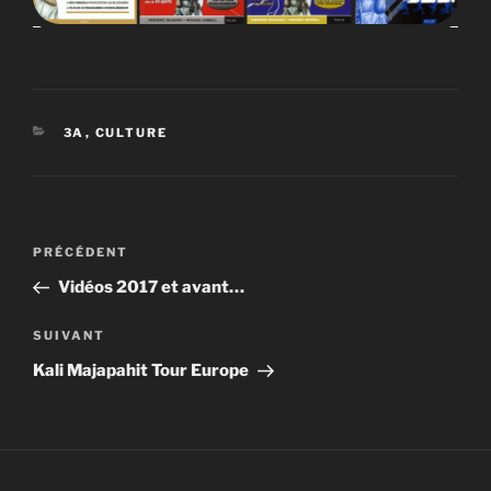
CATÉGORIES
3A
,
CULTURE
Navigation
PRÉCÉDENT
Article
de
précédent
Vidéos 2017 et avant…
l’article
SUIVANT
Article
suivant
Kali Majapahit Tour Europe