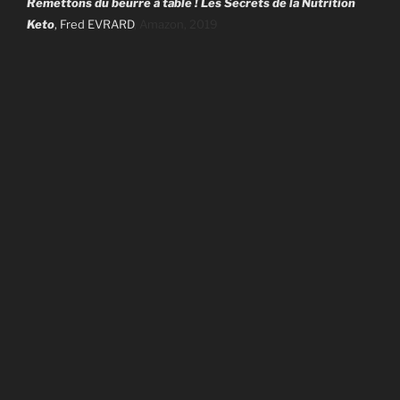
Remettons du beurre à table ! Les Secrets de la Nutrition
Keto
, Fred EVRARD
,
Amazon,
2019