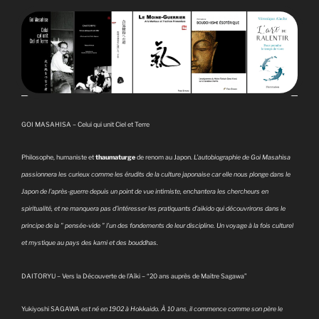
GOI MASAHISA – Celui qui unit Ciel et Terre
Philosophe, humaniste et
thaumaturge
de renom au Japon.
L’autobiographie de Goi Masahisa
passionnera les curieux comme les érudits de la culture japonaise car elle nous plonge dans le
Japon de l’après-guerre depuis un point de vue intimiste, enchantera les chercheurs en
spiritualité, et ne manquera pas d’intéresser les pratiquants d’aikido qui découvrirons dans le
principe de la ” pensée-vide ” l’un des fondements de leur discipline. Un voyage à la fois culturel
et mystique au pays des kami et des bouddhas.
DAITORYU – Vers la Découverte de l’Aïki – “20 ans auprès de Maître Sagawa”
Yukiyoshi SAGAWA
est né en 1902 à Hokkaido. À 10 ans, il commence comme son père le