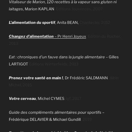
Vitaliseur de Marion, 120 recettes à la vapeur sans gluten ni
laitages
, Marion KAPLAN
, Editions Jouvences, 2007
L’alimentation du sportif
,
Anita BEAN,
Chantecler, 2012
Changez d’alimentation
–
Pr Henri Joyeux
, Edition du Rocher,
2013
Eat : chroniques d’un fauve dans la jungle alimentaire
–
Gilles
LARTIGOT
, Editions Winterfields, 2013
Prenez votre santé en main !
, Dr
Frédéric SALDMANN
,
Albin
Michel, 2015
Votre cerveau
, Michel CYMES
, lgf, 2017
Guide des compléments alimentaires pour sportifs
–
Frédérique DELAVIER & Michael Gundill
, 2019