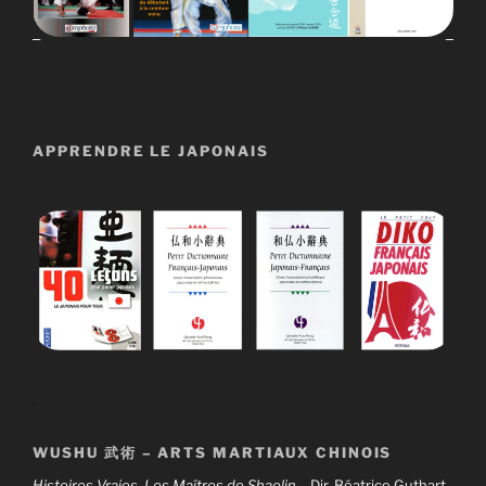
.
APPRENDRE LE JAPONAIS
.
WUSHU
武術
– ARTS MARTIAUX CHINOIS
Histoires Vraies, Les Maîtres de Shaolin
– Dir. Béatrice Guthart
,