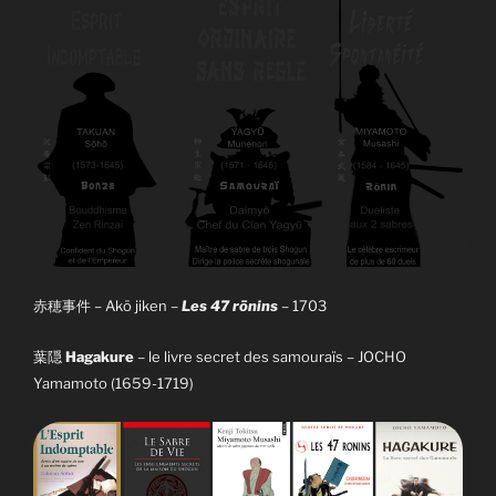
– Akō jiken
–
Les 47 rōnins
– 1703
赤穂事件
葉隠
Hagakure
– le livre secret des samouraïs – JOCHO
Yamamoto (1659-1719)