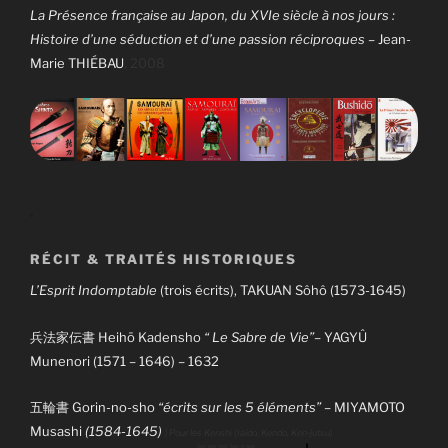
La Présence française au Japon, du XVIe siècle à nos jours :
Histoire d’une séduction et d’une passion réciproques
– Jean-
Marie THIÉBAU
, 2008
.
RÉCIT & TRAITÉS HISTORIQUES
L’Esprit Indomptable
(trois écrits),
TAKUAN Sôhô (1573-1645)
兵法家伝書 Heihō Kadensho
“
Le Sabre de Vie”
– YAGYÛ
Munenori (1571 – 1646) – 1632
Gorin-no-sho
“écrits sur les 5 éléments” –
MIYAMOTO
五輪書
Musashi
(1584-1645)
| Pour les Kenshi (Iaïdo, Kendo, Ken-jutsu)