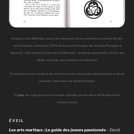
J’indique ici mes différentes sources bien que le gros de mes recherches se situe en fait dans
mes formations, universitaire STAPS (Sciences et Techniques des Activités Physiques et
Sportives) ; d’arts martiaux (modernes et traditionnels) ; recherches personnelles à travers des
articles, entrevues, documentaires et conférences.
En revanche si vous avez besoin de conseil sur le choix d’une lecture spécifique dans un de ces
domaines, rapprochez-vous de Renshi Jérémy.
En
gras
, nos coups de cœurs et ouvrages conseillés pour les élèves de l’Académie Arts
martiaux Annecy.
ÉVEIL
Les arts martiaux : Le guide des jeunes passionnés
–
David