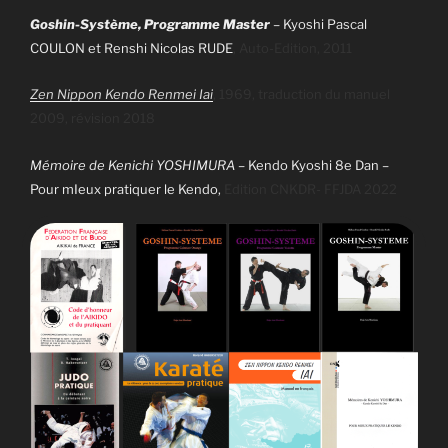
Goshin-Système, Programme Master
–
Kyoshi Pascal
COULON et Renshi Nicolas RUDE
, Auto-Edition, 2011
Zen Nippon Kendo Renmei Iai
, 1969, traduction du manuel
2009, révision 2018
Mémoire de Kenichi YOSHIMURA
– Kendo Kyoshi 8e Dan –
Pour mIeux pratiquer le Kendo
,
Edition CNKDR- FFJDA 2022