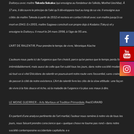
Daitoryu avec maître
Takeda Sokaku
(qui enseigna au fondateur de l’aïkido, Morihei Ueshiba). À
17 ans, il découvre le principe de l’aiki qu’il développera tout au long de sa vie. Il enseigne aux
côtés de maître Takeda à partir de 1932 et restera en contact étroit avec son maître jusqu’à sa
mort en 1943. En 1955, maître Sagawa construit son propre dojo à Kodaira (Tokyo) et y
enseigne le Daitoryu. Il meurt le 24 mars 1998, à l’âge de 95 ans.
L’ART DE RALENTIR, Pour prendre le temps de vivre, Véronique Aïache
L’auteure nous parle ici de l’urgence que l’on choisit, parce qu’on pense que le temps perdu l’est
irrémédiablement, mais aussi de celle que l’on subit tous les jours, dans notre société moderne
où tout va si vite! Décidons de ralentir en poursuivant notre route vers l’essentiel, sans craindre
de passer à côté de notre existence. L’Art de ralentir livre les clés de la slow attitude : une façon
de vivre à la fois douce et riche, où la maladie de l’urgence n’a plus ses maux à dire.
LE MOINE GUERRIER – Arts Martiaux et Tradition Primordiale
, Fred EVRARD
En partant d’une analyse pertinente de l’art martial, l’auteur nous ramène à notre vie de tous les
jours, nous faisant prendre conscience que « quelque chose ne tourne pas rond »
dans notre
société contemporaine occidentale capitaliste. e e