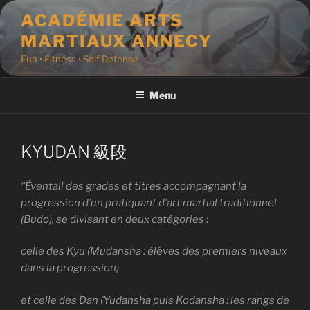
Aller
ACADÉMIE ARTS
au
MARTIAUX ANNECY
contenu
principal
Fun • Fitness • Self Defense
Menu
KYUDAN 級段
“Éventail des grades et titres accompagnant la
progression d’un pratiquant d’art martial traditionnel
(Budo), se divisant en deux catégories :
celle des Kyu (Mudansha : élèves des premiers niveaux
dans la progression)
et
celle des Dan (Yudansha puis Kodansha : les rangs de