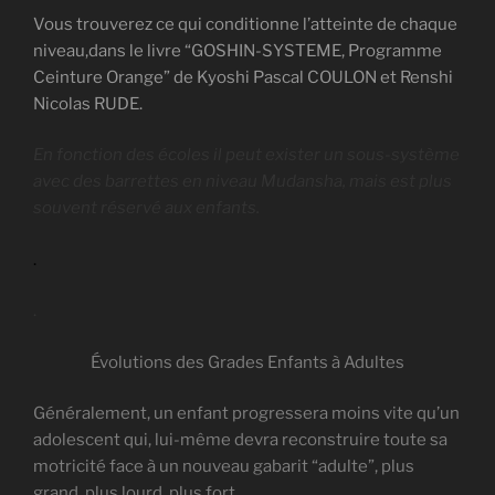
Vous trouverez ce qui conditionne l’atteinte de chaque
niveau,dans le livre “GOSHIN-SYSTEME, Programme
Ceinture Orange” de Kyoshi Pascal COULON et Renshi
Nicolas RUDE.
En fonction des écoles il peut exister un sous-système
avec des barrettes en niveau Mudansha, mais est plus
souvent réservé aux enfants.
.
.
Évolutions des Grades Enfants à Adultes
Généralement, un enfant progressera moins vite qu’un
adolescent qui, lui-même devra reconstruire toute sa
motricité face à un nouveau gabarit “adulte”, plus
grand, plus lourd, plus fort.