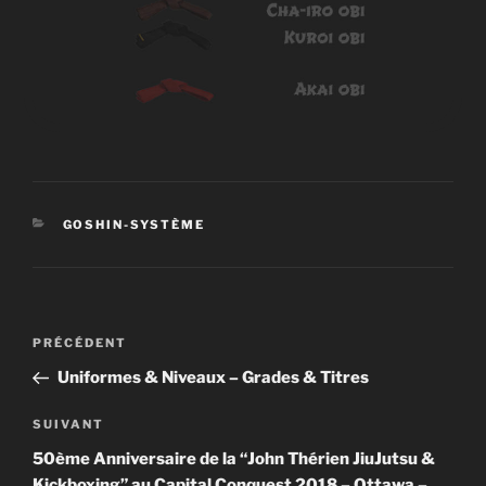
CATÉGORIES
GOSHIN-SYSTÈME
Navigation
PRÉCÉDENT
Article
de
précédent
Uniformes & Niveaux – Grades & Titres
l’article
SUIVANT
Article
suivant
50ème Anniversaire de la “John Thérien JiuJutsu &
Kickboxing” au Capital Conquest 2018 – Ottawa –