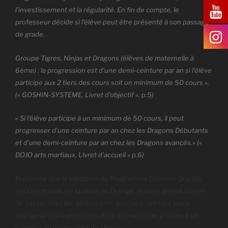
l’investissement et la régularité. En fin de compte, le
professeur décide si l’élève peut être présenté à son passage
de grade.
Groupe Tigres, Ninjas et Dragons (élèves de maternelle à
6ème) : la progression est d’une demi-ceinture par an si l’élève
participe aux 2 tiers des cours soit un minimum de 50 cours ».
(« GOSHIN-SYSTEME, Livret d’objectif », p.5)
« Si l’élève participe à un minimum de 50 cours, il peut
progresser d’une ceinture par an chez les Dragons Débutants
et d’une demi-ceinture par an chez les Dragons avancés.» («
DOJO arts martiaux, Livret d’accueil » p.6)
Précisons que la validation du Programme Ceinture Orange
est sanctionné par la ceinture Orange, ainsi un enfant venant
de passer chez les adolescents avec une ceinture jaune-
orange se verra présenter, dans son nouveau groupe, à un
passage de grade ceinture Orange.