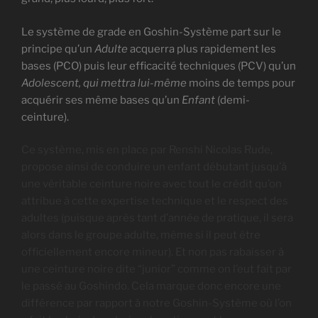
Le système de grade en Goshin-Système part sur le
principe qu’un
Adulte
acquerra plus rapidement les
bases (PCO) puis leur efficacité techniques (PCV) qu’un
Adolescent, qui mettra lui-même
moins de temps pour
acquérir ses même bases qu’un
Enfant
(demi-
ceinture).
Ce système, mis en place par Renshi Nicolas Rude,
propose ainsi de conduire un enfant débutant jusqu’à
une véritable ceinture noire avec tout le crédit qu’on
attribue à cette expertise technique et le respect des
adultes (puisque après tant d’année de pratique, il sera
alors dans le groupe adulte, même si il peut être
officiellement encore mineur). Et non pas rabaisser à
une ceinture noire dite “junior” comme on l’eut fait par
le passé au Goshindo. Cela marque donc encore une
différence par rapport à notre Goshin-Système où l’on