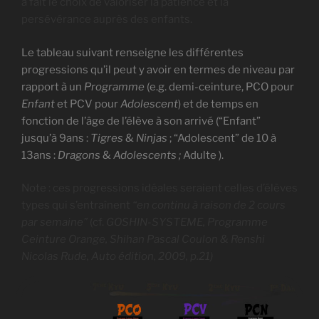
a fait le choix de valoriser la patience et la
persévérance auprès des enfants.
Le tableau suivant renseigne les différentes
progressions qu’il peut y avoir en termes de niveau par
rapport à un
Programme
(e.g. demi-ceinture, PCO pour
Enfant
et PCV pour
Adolescent
) et de temps en
fonction de l’âge de l’élève à son arrivé (“Enfant”
jusqu’à 9ans :
Tigres
&
Ninjas
; “Adolescent” de 10 à
13ans :
Dragons
&
Adolescents ;
Adulte ).
Note : ces progressions idéales seraient celles d’élèves
types qui s’entraînent
“en continu à raison de 2 cours
par semaine”
(cf.
GOSHIN-SYSTEME, Programme
Ceinture Orange, Shihan Pascal Coulon & Renshi
Nicolas Rude, Auto édition, 2009,
p.21)