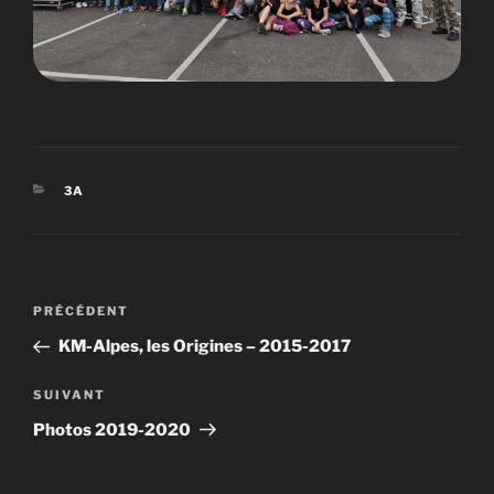
CATÉGORIES
3A
Navigation
PRÉCÉDENT
Article
de
précédent
KM-Alpes, les Origines – 2015-2017
l’article
SUIVANT
Article
suivant
Photos 2019-2020