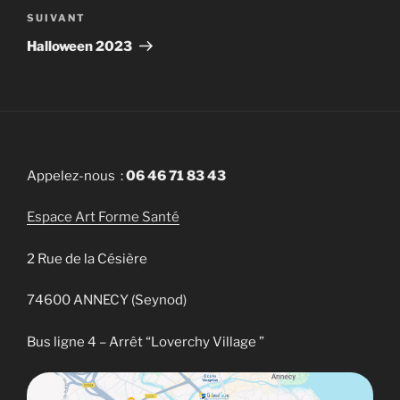
SUIVANT
Article
suivant
Halloween 2023
Appelez-nous :
06 46 71 83 43
Espace Art Forme Santé
2 Rue de la Césière
74600 ANNECY (Seynod)
Bus ligne 4 – Arrêt “Loverchy Village ”