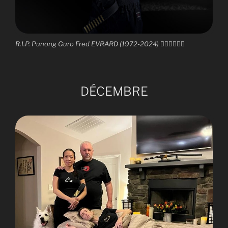
R.I.P. Punong Guro Fred EVRARD (1972-2024) 🙇‍♀️🙇‍♀️🙇‍♀️
DÉCEMBRE