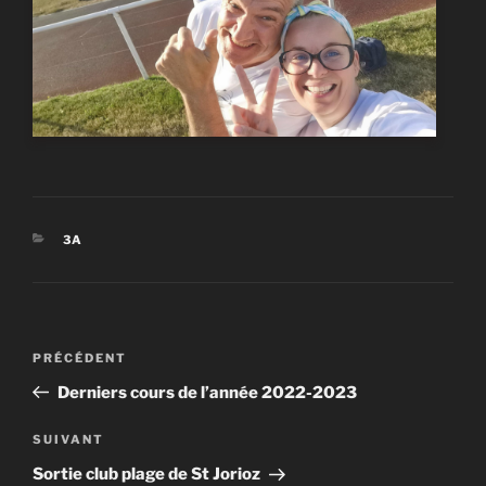
CATÉGORIES
3A
Navigation
PRÉCÉDENT
Article
de
précédent
Derniers cours de l’année 2022-2023
l’article
SUIVANT
Article
suivant
Sortie club plage de St Jorioz