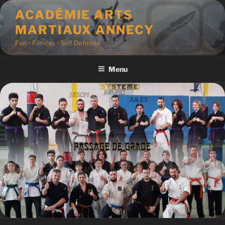
Aller
ACADÉMIE ARTS
au
MARTIAUX ANNECY
contenu
principal
Fun • Fitness • Self Defense
Menu