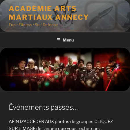
Aller
ACADÉMIE ARTS
au
MARTIAUX ANNECY
contenu
principal
Fun • Fitness • Self Defense
Menu
Événements passés…
AFIN D’ACCÉDER AUX photos de groupes CLIQUEZ
SUR L’IMAGE de l’année que vous recherchez.