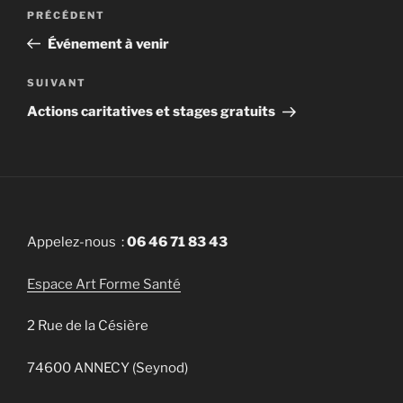
Navigation
PRÉCÉDENT
Article
de
précédent
Événement à venir
l’article
SUIVANT
Article
suivant
Actions caritatives et stages gratuits
Appelez-nous :
06 46 71 83 43
Espace Art Forme Santé
2 Rue de la Césière
74600 ANNECY (Seynod)