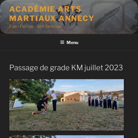
Aller
ACADÉMIE ARTS
au
MARTIAUX ANNECY
contenu
principal
Fun • Fitness • Self Defense
Menu
Passage de grade KM juillet 2023