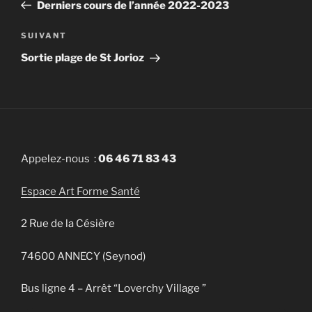
précédent
Derniers cours de l’année 2022-2023
l’article
SUIVANT
Article
suivant
Sortie plage de St Jorioz
Appelez-nous :
06 46 71 83 43
Espace Art Forme Santé
2 Rue de la Césière
74600 ANNECY (Seynod)
Bus ligne 4 – Arrêt “Loverchy Village ”