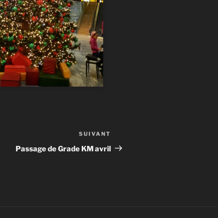
SUIVANT
Article
suivant
Passage de Grade KM avril
20221212_150326