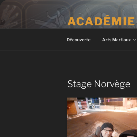
Aller
au
ACADÉMIE
contenu
principal
Fun • Fitness • Self Defense
Découverte
Arts Martiaux
Stage Norvège