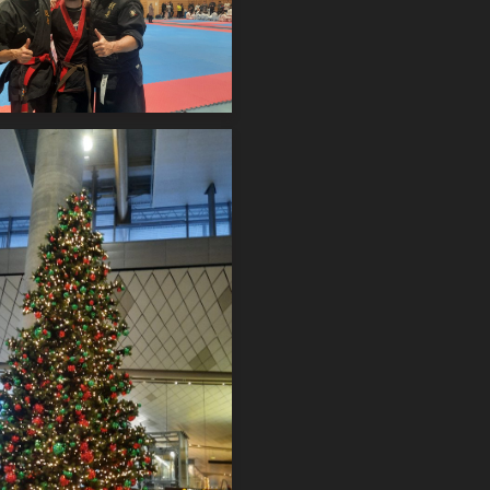
20221211_153411