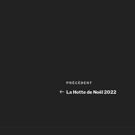
Navigation
PRÉCÉDENT
Article
de
précédent
La Hotte de Noël 2022
l’article