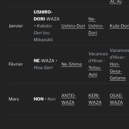
AC Av
USHIRO-
DORI
-WAZA
Ne-
Janvier
+ Kakato-
Ushiro-Dori
Ushiro-
Kubi-Dor
Geri
(ou
Dori
Mikazuki)
Vacance
Vacances
d’Hiver :
NE
-WAZA
+
d’Hiver :
Février
Ne-Shime
Hon-
Hiza-Geri
Yotsu-
Gesa-
Ashi
Gatame
ANTEI-
KERI-
OSAE-
Mars
HON
+ Ken
WAZA
WAZA
WAZA