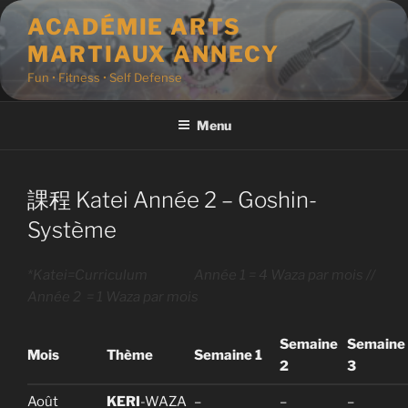
Aller
ACADÉMIE ARTS
au
MARTIAUX ANNECY
contenu
principal
Fun • Fitness • Self Defense
Menu
課程 Katei Année 2 – Goshin-
Système
*Katei=Curriculum Année 1 = 4 Waza par mois //
Année 2 = 1 Waza par mois
Semaine
Semaine
Mois
Thème
Semaine 1
2
3
Août
KERI
-WAZA
–
–
–