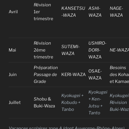
Révision
KANSETSU
ASHI-
NAGE-
Avril
1er
-WAZA
WAZA
WAZA
trimestre
Révision
USHIRO-
SUTEMI-
Mai
2ème
DORI
-
NE-WAZ
WAZA
trimestre
WAZA
Préparation
Besoins
OSAE-
Juin
Passage de
KERI-WAZA
des Koha
WAZA
Grade
et Kama
Kyokugei
Kyokugei +
Kyokugei
Shobu
&
+ Ken-
Juillet
Kobudo +
Révision
Buki-Waza
Jutsu +
Tanbo
Buki-Waz
Tanto
Vacances scolaires zone A (dont Auvergne-Rhône-Alpes)