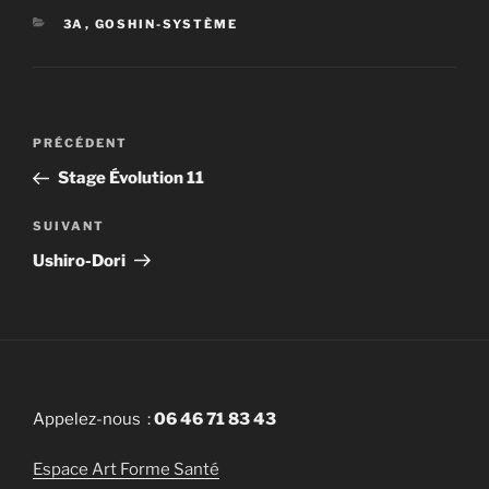
CATÉGORIES
3A
,
GOSHIN-SYSTÈME
Navigation
PRÉCÉDENT
Article
de
précédent
Stage Évolution 11
l’article
SUIVANT
Article
suivant
Ushiro-Dori
Appelez-nous :
06 46 71 83 43
Espace Art Forme Santé